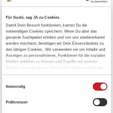
heute geöffnet von:
16:00 - 21:30 Uhr
Für Sushi, sag JA zu Cookies
Damit Dein Besuch funktioniert, kannst Du die
notwendigen Cookies speichern. Wenn Du aber das
gesamte Sushipaket erleben und von uns wiedererkannt
HIER ABHOLEN
werden möchtest, benötigen wir Dein Einverständnis zu
den übrigen Cookies. Wir verwenden sie um Inhalte und
Anzeigen zu personalisieren, Funktionen für die sozialen
Medien anbieten zu können und Zugriffe auf unserer
Website zu analysieren. Diese Informationen geben wir
Hamburg Harburg
an unsere Partner für soziale Medien, Werbung und
Analysen weiter, wo sie möglicherweise mit anderen
Kontakt
Einwilligungsauswahl
Daten zusammengeführt werden, die Du ihnen
Eißendorfer Str. 68
Notwendig
21073 Hamburg Harburg
bereitgestellt hast oder sie im Rahmen Deiner Nutzung
040 / 600600430
dieser Dienste gesammelt wurden.
Präferenzen
Wir haben geöffnet: