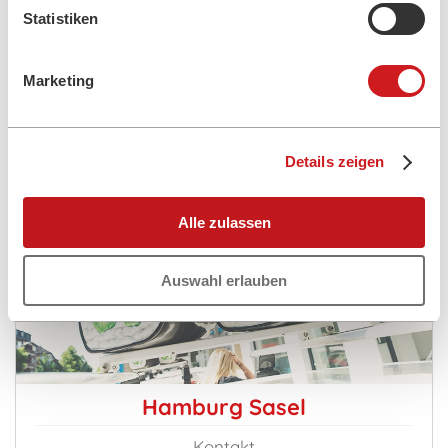
Mo-Do:
16:00 - 21:30 Uhr
Statistiken
Fr:
16:00 - 22:00 Uhr
Sa:
16:00 - 22:00 Uhr
So:
13:00 - 21:30 Uhr
Marketing
Feiertags:
13:00 - 21:30 Uhr
heute geöffnet von:
16:00 - 21:30 Uhr
Details zeigen
Alle zulassen
Auswahl erlauben
HIER ABHOLEN
Hamburg Sasel
Kontakt