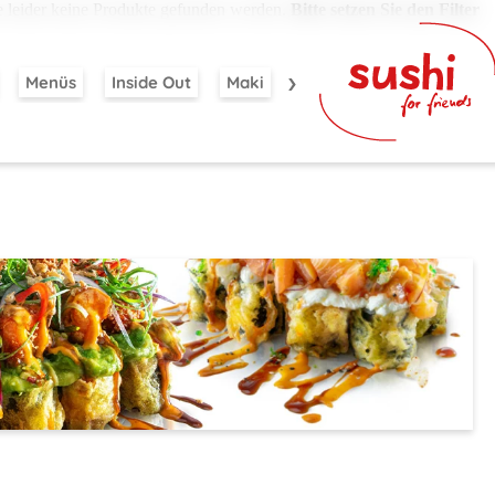
e leider keine Produkte gefunden werden.
Bitte setzen Sie den Filter
Menüs
Inside Out
Maki
Nigiri
Rocket Rolls