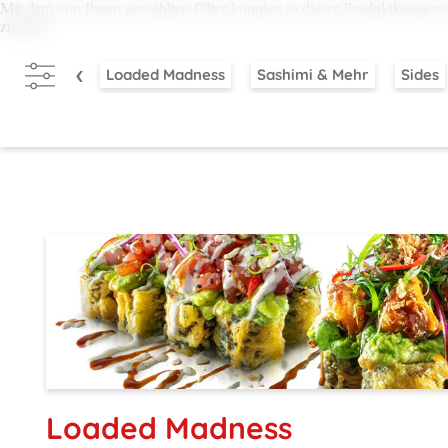
Mit dem von Ihnen gewählten Filter konnten in dieser Produktkategori
zurück.
Loaded Madness
Sashimi & Mehr
Sides
Loaded Madness