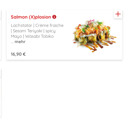
Salmon (X)plosion
Lachstatar | Crème fraiche
| Sesam Teriyaki | spicy
Mayo | Wasabi Tobiko
...
mehr
16,90 €