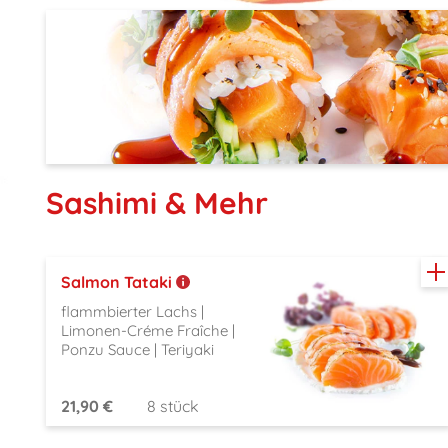
Sashimi & Mehr
Salmon Tataki
flammbierter Lachs |
Limonen-Créme Fraîche |
Ponzu Sauce | Teriyaki
21,90 €
8 stück